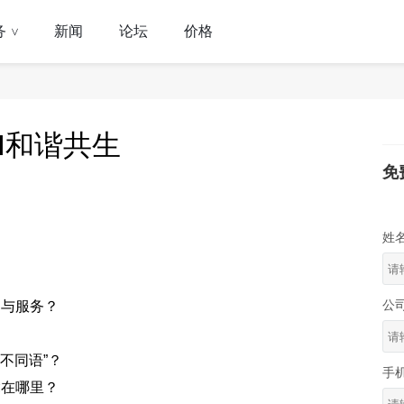
务
新闻
论坛
价格
>
I和谐共生
免
姓
公
品与服务？
不同语”？
手
竟在哪里？