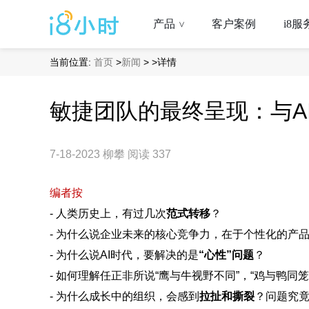
产品
客户案例
i8服
>
当前位置:
首页
>
新闻
>
>详情
敏捷团队的最终呈现：与A
7-18-2023
柳攀
阅读 337
编者按
- 人类历史上，有过几次
范式转移
？
- 为什么说企业未来的核心竞争力，在于个性化的产
- 为什么说AI时代，要解决的是
“心性”问题
？
- 如何理解任正非所说“鹰与牛视野不同”，“鸡与鸭同笼
- 为什么成长中的组织，会感到
拉扯和撕裂
？问题究