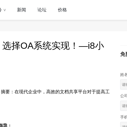
务
新闻
论坛
价格
>
选择OA系统实现！—i8小
免
姓
 摘要：在现代企业中，高效的文档共享平台对于提高工
公
手
指导：