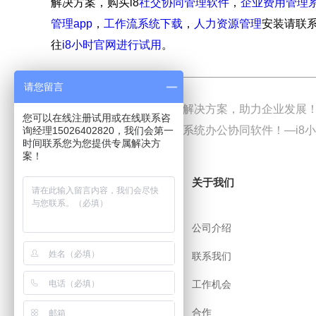
解决方案，购买i8
社交协同管理软件
，
企业费用管理
管理app
，
工作流系统下载
，
人力资源管理
安装请联
往
i8小时官网进行试用
。
请您留言
上一篇
OA系统企业信息化解决方案，助力企业发展！
您可以在线注册试用或在线联系咨
下一篇
高效办公利器：OA系统办公协同软件！—i8
询经理15026402820，我们会第一
时间联系您为您提供专属解决方
案！
关于i8小时
关于我们
帮助中心
公司介绍
用户协议
联系我们
安全策略
工作机会
app下载
合作