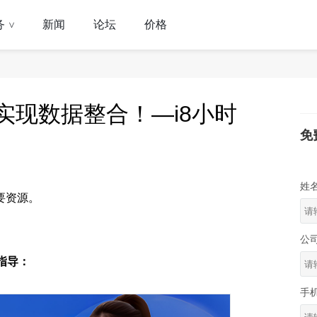
务
新闻
论坛
价格
>
实现数据整合！—i8小时
免
姓
要资源。
公
指导：
手