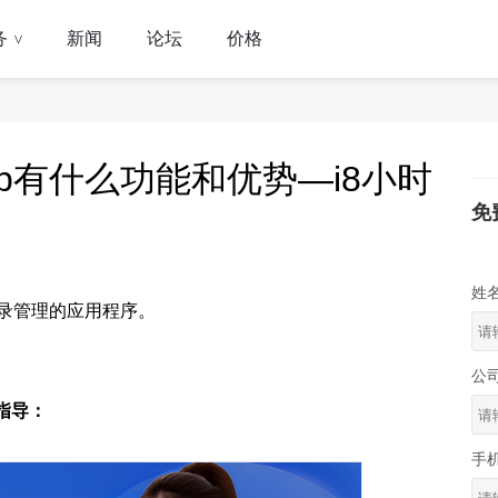
务
新闻
论坛
价格
>
p有什么功能和优势—i8小时
免
姓
讯录管理的应用程序。
公
指导：
手