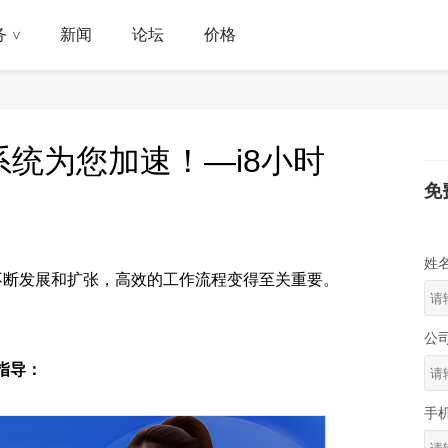
务
新闻
论坛
价格
>
A系统为您加速！—i8小时
免
姓
不断发展和扩张，高效的工作流程变得至关重要。
公
指导：
手