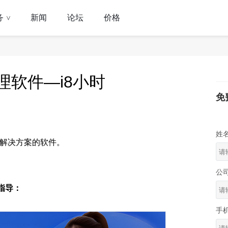
务
新闻
论坛
价格
>
理软件—i8小时
免
姓
理解决方案的软件。
公
指导：
手