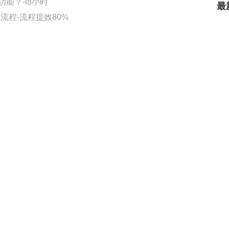
能？-i8小时
最
流程-流程提效80%