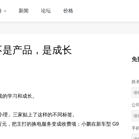
务
新闻
论坛
价格
>
不是产品，是成长
免
姓
续的学习和成长。
公
蔚小理」三家贴上了这样的不同标签。
 万元，把主打的换电服务变成收费项；小鹏在新车型 G9
手