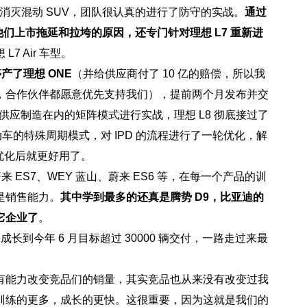
以上消灭混动 SUV，团队很认真的进行了防守的实战。
通过
他们上市拖延和拉垮的原因，还专门针对理想 L7 重新进
 Air 车型。
产了理想 ONE
（并给供应商付了 10 亿的赔偿，所以我
，合作伙伴都愿意优先支持我们），提前两个月发布并交
供应制造在内的矩阵模式进行实战，理想 L8 彻底接过了
车的特殊周期模式，对 IPD 的流程进行了一轮优化，解
优化后就更好用了。
 ES7、WEY 蓝山、蔚来 ES6 等，在每一个产品的训
是销售能力。
其中学到最多的还真是腾势 D9，比亚迪的
它企业了
。
一路成长到今年 6 月目标超过 30000 辆交付，一路走过来最
有能力改变竞品们的销量，其实竞品也从来没有改变过我
训练的更多，成长的更快。这很重要，因为这就是我们的