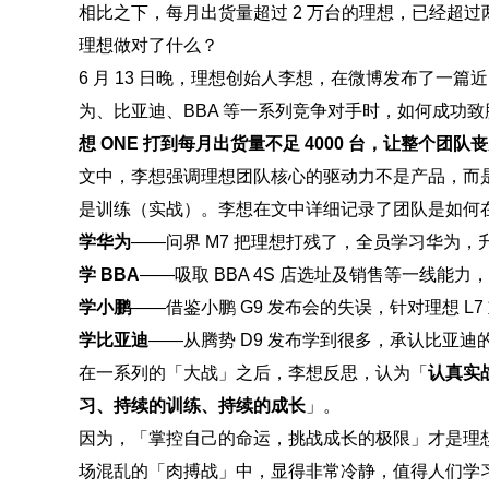
相比之下，每月出货量超过 2 万台的理想，已经超
理想做对了什么？
6 月 13 日晚，理想创始人李想，在微博发布了一篇
为、比亚迪、BBA 等一系列竞争对手时，如何成功致
想 ONE 打到每月出货量不足 4000 台，让整个团队
文中，李想强调理想团队核心的驱动力不是产品，而
是训练（实战）。李想在文中详细记录了团队是如何
学华为
——问界 M7 把理想打残了，全员学习华为，
学 BBA
——吸取 BBA 4S 店选址及销售等一线能力
学小鹏
——借鉴小鹏 G9 发布会的失误，针对理想 L7 
学比亚迪
——从腾势 D9 发布学到很多，承认比亚
在一系列的「大战」之后，李想反思，认为「
认真实
习、持续的训练、持续的成长
」。
因为，「掌控自己的命运，挑战成长的极限」才是理
场混乱的「肉搏战」中，显得非常冷静，值得人们学