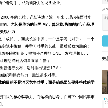
过两个老对手，成为新势力的龙头企业。
您
近 2000 字的长推，详细讲述了近一年来，理想在面对华
胜的。
尤其是华为的问界 M7，曾经将理想的核心产品理
丧失战斗力
。
是「成长」。而成长的来源，一个是学习（对手），一个
在实战中接触，并学习对手的长处，最后反败为胜的：
升级矩阵型组织，提前停产理想 ONE，发布理想 L8；
热
，让理想终端店销量直翻 4 倍；
重新进行发布，适时推出理想 L7 Air
迪的组织和操盘能力，胜过很多对手。
战的目的不是消灭竞争对手，而是确保团队要能持续的学
想团队的核心驱动力。而这样的思考，在当下中国汽车市
习。